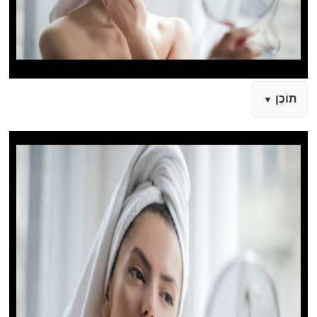
תוֹכֶן