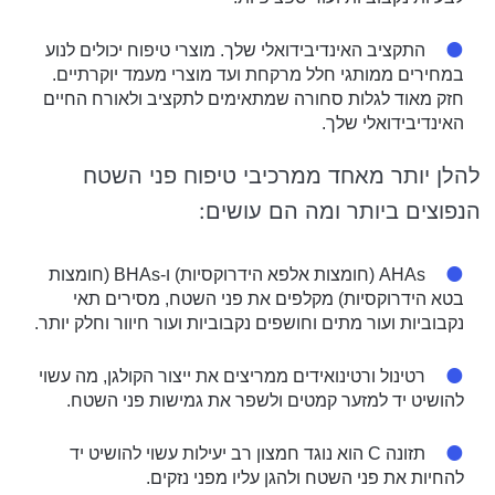
התקציב האינדיבידואלי שלך. מוצרי טיפוח יכולים לנוע
במחירים ממותגי חלל מרקחת ועד מוצרי מעמד יוקרתיים.
חזק מאוד לגלות סחורה שמתאימים לתקציב ולאורח החיים
האינדיבידואלי שלך.
להלן יותר מאחד ממרכיבי טיפוח פני השטח
הנפוצים ביותר ומה הם עושים:
AHAs (חומצות אלפא הידרוקסיות) ו-BHAs (חומצות
בטא הידרוקסיות) מקלפים את פני השטח, מסירים תאי
נקבוביות ועור מתים וחושפים נקבוביות ועור חיוור וחלק יותר.
רטינול ורטינואידים ממריצים את ייצור הקולגן, מה עשוי
להושיט יד למזער קמטים ולשפר את גמישות פני השטח.
תזונה C הוא נוגד חמצון רב יעילות עשוי להושיט יד
להחיות את פני השטח ולהגן עליו מפני נזקים.