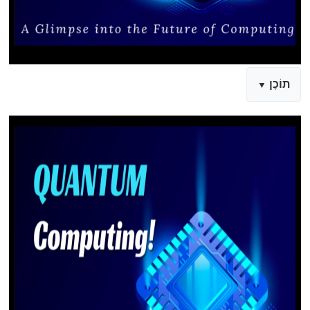
תוֹכֶן