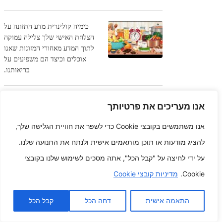
כימיה קולינרית מדע התזונה על
הצלחת האישי שלך צלילה עמוקה
לתוך המדע מאחורי המזונות שאנו
אוכלים וכיצד הם משפיעים על
בריאותנו.
אוגר רווחה שן המשך הסתברויות
אנו מעריכים את פרטיותך
לעיסה בטוחה וצעצועים
אנו משתמשים בקובצי Cookie כדי לשפר את חוויית הגלישה שלך,
להציג מודעות או תוכן מותאמים אישית ולנתח את התנועה שלנו.
עיצוב לעתיד
כיצד לשים
על ידי לחיצה על "קבל הכל", אתה מסכים לשימוש שלנו בקובצי
את
Cookie.
מדיניות קובצי Cookie
המשתמש
כתחליף
הראשוני
התאמה אישית
דחה הכל
קבל הכל