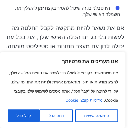
היו סבלניים. זה שיכול להסיר בקצת זמן להשליך את
השמלה האישי שלך.
אם את נשאר להיות מתקשה לקבל החלטה מה
לעשות בלי בגדים הכלה האישי שלך, את בכל עת
יכולה לדון עם מעצב חתונות או סטייליסט מומחה.
הם יכולים להושיט יד לך לדמיין את היתרונות
אנו מעריכים את פרטיותך
והחסרונות של כל סיכוי ולקבל את פסק הדין
הטובה ביותר עבורך.
אנו משתמשים בקובצי Cookie כדי לשפר את חוויית הגלישה שלך,
להציג מודעות או תוכן מותאמים אישית ולנתח את התנועה שלנו.
ש: מה ההבדל בין שמלת בתולת ים לשמלת
על ידי לחיצה על "קבל הכל", אתה מסכים לשימוש שלנו בקובצי
טיילת?
Cookie.
מדיניות קובצי Cookie
ת: שמלת בתולת ים היא חלוק סוג שמתרחבת
התאמה אישית
דחה הכל
קבל הכל
בירכיים, בנוסף שמלת טיילת היא חלוק באורך