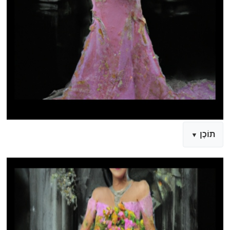
תוֹכֶן