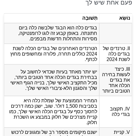
פעם אחת שיש לך
נוֹשֵׂא
תְשׁוּבָה
בגדים כלה הוא הבגד שלבשה כלה ביום
חתונתה. באופן קבוע זה לוגו לרומנטיקה,
מסירות והתחלות חדשות מבפנים.
II. טרנדים של
הטרנדים האחרונים של בגדים הכלה לשנת
בגדים כלה
2024 כוללים תחרה, פלורה ומחשופים מחוץ
לשנת 2024
לכתף.
III. כיצד
יש יותר מאחד בעיות שכדאי לחשוב על
לעשות בחירה
בבחירת בגדים הכלה אחד הטובים ביותר,
את בגדים
מכיל התקציב האישי שלך, בנייה הגוף האישי
הכלה אחד
שלך והסגנון הלא-ציבורי האישי שלך.
הטובים ביותר
המחיר הממוצעת של שמלת כלה היא
בסביבות 1,500 דולר. שוב, ישנן כמה דרכים
IV. תקצוב
לחסוך כסף על בגדים הכלה האישי שלך, כמו
בגדי כלה
קניית מצרכים של חלוק במבצע או השכרת
חלוק.
V. קניית
ישנם מיקומים מספר רב של ומגוונים לרכוש