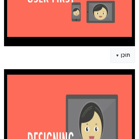
תוֹכֶן