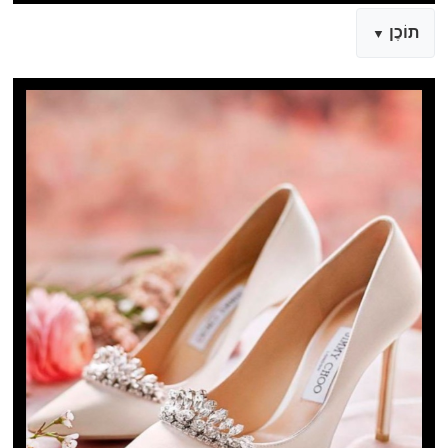
תוֹכֶן