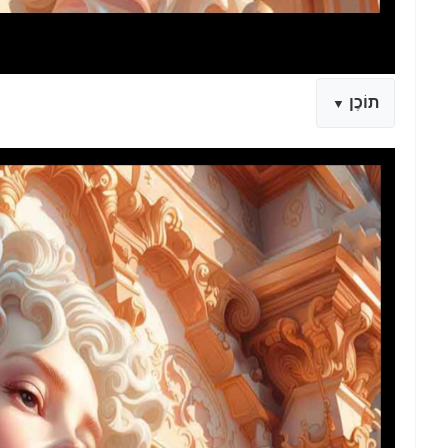
תוֹכֶן