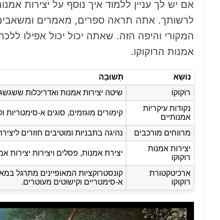
אם יש לך עניין ללמוד איך נוסף על יצירות אמנ
לרשותך. אתה תראה ספרים, מאמרים ומשאבים 
המקורי והיפה הזה. שאתה יכול יכול אפילו ללכת
אמנות הרוקוקו.
נוֹשֵׂא
תְשׁוּבָה
רוֹקוֹקוֹ
שיטה יצירות אמנות ואדריכלות ששגשג באירופה מת
נקודות עיקריות
קימורים מוגזמים, סוגים א-סימטריות ו
אמנותיים
מרווחים מורכבים
נהיגה בתבניות ומוטיבים חוזרים ליצי
יצירות אמנות
יצירת אמנות, פסלים ויצירות יצירות א
רוקוקו
ארכיטקטורת
קונסטרוקציות המאופיינים מתרגל במאפי
רוקוקו
א-סימטריים וקישוטים מעוטרים.