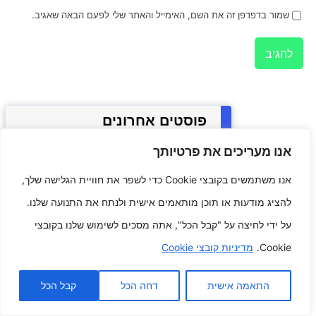
שמור בדפדפן זה את השם, האימייל והאתר שלי לפעם הבאה שאגיב.
פוסטים אחרונים
אנו מעריכים את פרטיותך
סוגים אייליינר גרפיים נועזים
ואמיצים כדי לטוב יותר את המראה
אנו משתמשים בקובצי Cookie כדי לשפר את חוויית הגלישה שלך,
האינדיבידואלי שלך לערבב
להציג מודעות או תוכן מותאמים אישית ולנתח את התנועה שלנו.
המתקרב
על ידי לחיצה על "קבל הכל", אתה מסכים לשימוש שלנו בקובצי
Cookie.
מדיניות קובצי Cookie
כימיה קולינרית מדע התזונה על
הצלחת האישי שלך צלילה עמוקה
לתוך המדע מאחורי המזונות שאנו
התאמה אישית
דחה הכל
קבל הכל
אוכלים וכיצד הם משפיעים על
בריאותנו.