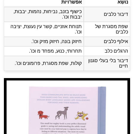
נוֹשֵׂא
אפשרויות
כישוף בזנב, נביחות, נהמות, יבבות,
דיבור כלבים
יבבות וכו'.
שפת מסגרת של
תנוחת אוזניים, קשר עין נעוצת, יציבה
כלבים
וכו'.
אילוף כלבים
חיזוק בונה, חיזוק מזיק וכו'.
הרגלים כלב
תחרותי, כנוע, מפחד מ וכו'.
דיבור בלי בעלי סגנון
קולות, שפת מסגרת, פרומונים וכו'.
חיים