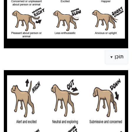
תוֹכֶן