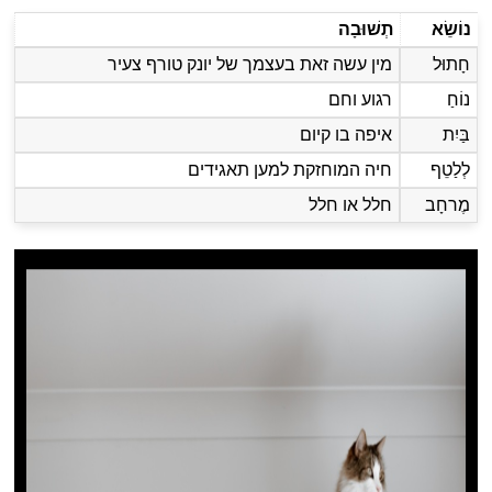
נוֹשֵׂא
תְשׁוּבָה
חָתוּל
מין עשה זאת בעצמך של יונק טורף צעיר
נוֹחַ
רגוע וחם
בַּיִת
איפה בו קיום
לְלַטֵף
חיה המוחזקת למען תאגידים
מֶרחָב
חלל או חלל