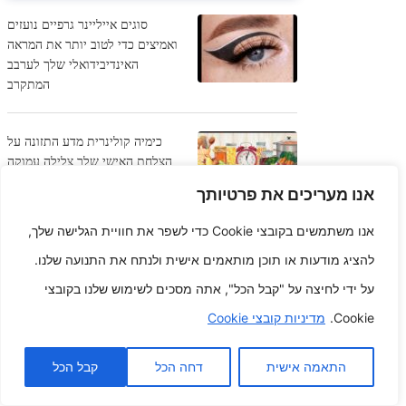
סוגים אייליינר גרפיים נועזים
ואמיצים כדי לטוב יותר את המראה
האינדיבידואלי שלך לערבב
המתקרב
כימיה קולינרית מדע התזונה על
הצלחת האישי שלך צלילה עמוקה
לתוך המדע מאחורי המזונות שאנו
אנו מעריכים את פרטיותך
אוכלים וכיצד הם משפיעים על
בריאותנו.
אנו משתמשים בקובצי Cookie כדי לשפר את חוויית הגלישה שלך,
להציג מודעות או תוכן מותאמים אישית ולנתח את התנועה שלנו.
אוגר רווחה שן המשך הסתברויות
על ידי לחיצה על "קבל הכל", אתה מסכים לשימוש שלנו בקובצי
לעיסה בטוחה וצעצועים
Cookie.
מדיניות קובצי Cookie
עיצוב לעתיד
התאמה אישית
דחה הכל
קבל הכל
כיצד לשים
את