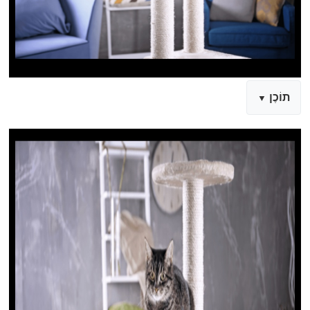
תוֹכֶן