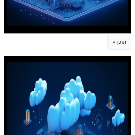
תוֹכֶן