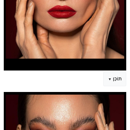
תוֹכֶן